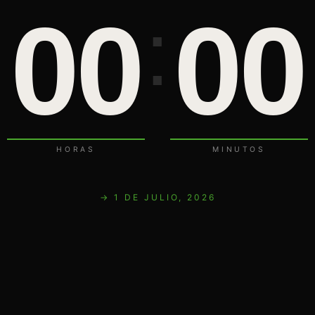
00
00
:
:
HORAS
MINUTOS
→ 1 DE JULIO, 2026