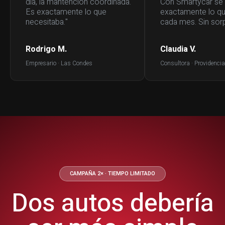
día, la mantención coordinada.
Con Smartycar sé
Es exactamente lo que
exactamente lo q
necesitaba."
cada mes. Sin sorp
Rodrigo M.
Claudia V.
Empresario · Las Condes
Consultora · Providencia
CAMPAÑA 2× · TIEMPO LIMITADO
Dos autos debería