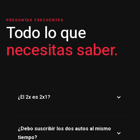
PREGUNTAS FRECUENTES
Todo lo que
necesitas saber.
¿El 2x es 2x1?
No, 2x no es lo mismo que 2x1. Cada auto
tiene su propio contrato y valor. La suma de
¿Debo suscribir los dos autos al mismo
ambas cuotas es el total publicado.
tiempo?