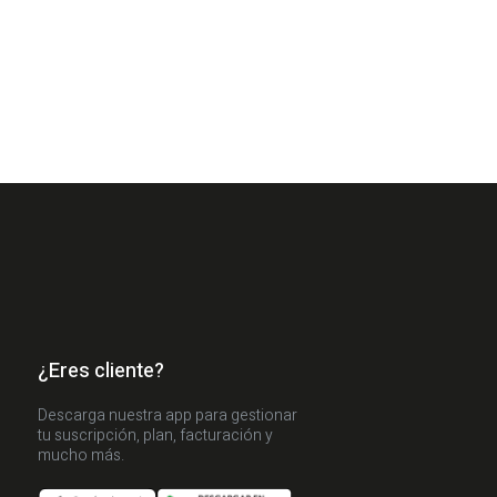
¿Eres cliente?
Descarga nuestra app para gestionar
tu suscripción, plan, facturación y
mucho más.